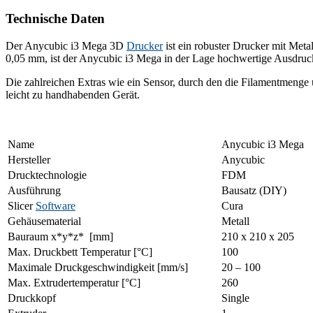
Technische Daten
Der Anycubic i3 Mega 3D
Drucker
ist ein robuster Drucker mit Met
0,05 mm, ist der Anycubic i3 Mega in der Lage hochwertige Ausdruck
Die zahlreichen Extras wie ein Sensor, durch den die Filamentmeng
leicht zu handhabenden Gerät.
Name
Anycubic i3 Mega
Hersteller
Anycubic
Drucktechnologie
FDM
Ausführung
Bausatz (DIY)
Slicer
Software
Cura
Gehäusematerial
Metall
Bauraum x*y*z* [mm]
210 x 210 x 205
Max. Druckbett Temperatur [°C]
100
Maximale Druckgeschwindigkeit [mm/s]
20 – 100
Max. Extrudertemperatur [°C]
260
Druckkopf
Single