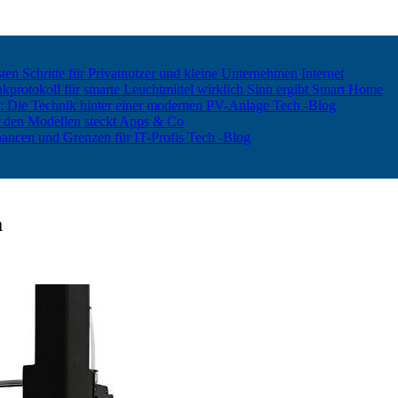
ten Schritte für Privatnutzer und kleine Unternehmen
Internet
rotokoll für smarte Leuchtmittel wirklich Sinn ergibt
Smart Home
er: Die Technik hinter einer modernen PV-Anlage
Tech -Blog
 den Modellen steckt
Apps & Co
hancen und Grenzen für IT-Profis
Tech -Blog
a