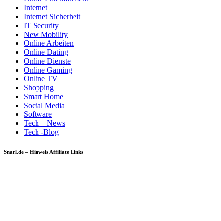
Internet
Internet Sicherheit
IT Security
New Mobility
Online Arbeiten
Online Dating
Online Dienste
Online Gaming
Online TV
Shopping
Smart Home
Social Media
Software
Tech – News
Tech -Blog
Snarl.de – Hinweis Affiliate Links