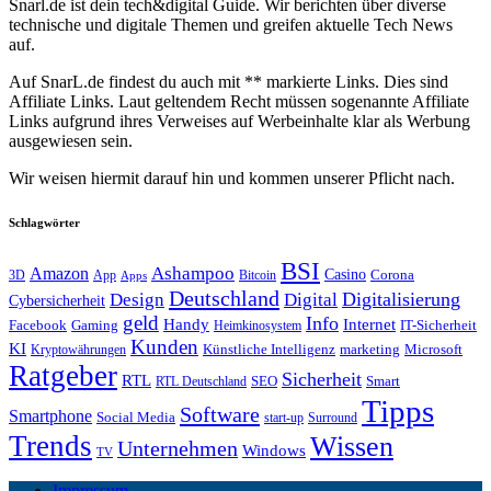
Snarl.de ist dein tech&digital Guide. Wir berichten über diverse
technische und digitale Themen und greifen aktuelle Tech News
auf.
Auf SnarL.de findest du auch mit ** markierte Links. Dies sind
Affiliate Links. Laut geltendem Recht müssen sogenannte Affiliate
Links aufgrund ihres Verweises auf Werbeinhalte klar als Werbung
ausgewiesen sein.
Wir weisen hiermit darauf hin und kommen unserer Pflicht nach.
Schlagwörter
BSI
Amazon
Ashampoo
Casino
Corona
3D
App
Bitcoin
Apps
Deutschland
Digitalisierung
Design
Digital
Cybersicherheit
geld
Info
Handy
Internet
IT-Sicherheit
Facebook
Gaming
Heimkinosystem
Kunden
KI
marketing
Künstliche Intelligenz
Microsoft
Kryptowährungen
Ratgeber
Sicherheit
RTL
Smart
SEO
RTL Deutschland
Tipps
Software
Smartphone
Social Media
start-up
Surround
Trends
Wissen
Unternehmen
Windows
TV
Impressum