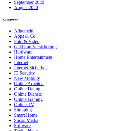
September 2020
August 2020
Kategorien
Allgemein
Apps & Co
Foto & Video
Geld und Versicherung
Hardware
Home Entertainment
Internet
Internet Sicherheit
IT Security
New Mobility
Online Arbeiten
Online Dating
Online Dienste
Online Gaming
Online TV
Shopping
Smart Home
Social Media
Software
Tech – News