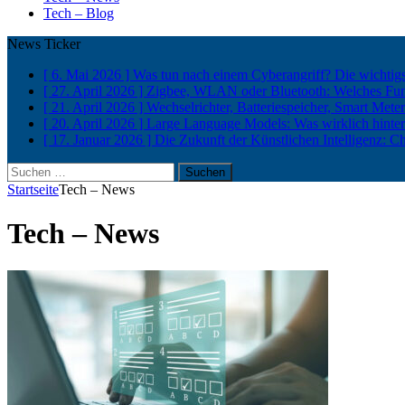
Tech – Blog
News Ticker
[ 6. Mai 2026 ]
Was tun nach einem Cyberangriff? Die wichtigs
[ 27. April 2026 ]
Zigbee, WLAN oder Bluetooth: Welches Funkp
[ 21. April 2026 ]
Wechselrichter, Batteriespeicher, Smart Met
[ 20. April 2026 ]
Large Language Models: Was wirklich hinter
[ 17. Januar 2026 ]
Die Zukunft der Künstlichen Intelligenz: C
Suchen
nach:
Startseite
Tech – News
Tech – News