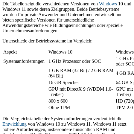
Die Tabelle zeigt die verschiedenen Versionen von
Windows
10 und
Windows 11 sowie deren Zielgruppen. Beide Betriebssysteme
wurden für private Anwender und Unternehmen entwickelt und
bieten spezifische Versionen für unterschiedliche
Anwendungsbereiche wie Bildungseinrichtungen oder spezielle
Unternehmensanforderungen.
Unterschiede der Betriebssysteme im Vergleich:
Aspekt
Windows 10
Windows
1 GHz Pro
Systemanforderungen
1 GHz Prozessor oder SOC
oder SO
1 GB RAM (32 Bit) / 2 GB RAM
4 GB R
(64 Bit)
16 GB Speicher
64 GB Sp
GPU mit DirectX 9 (WDDM 1.0-
GPU mit
Treiber)
Treiber)
800 x 600
HD (720p
Ohne TPM
TPM 2.0
Die Vergleichstabelle der Systemanforderungen verdeutlicht die
Entwicklung
von Windows 10 zu Windows 11. Windows 11 setzt
höhere Anforderungen, insbesondere hinsichtlich RAM und