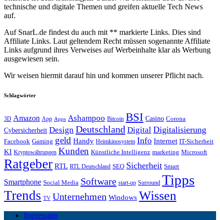
technische und digitale Themen und greifen aktuelle Tech News
auf.
Auf SnarL.de findest du auch mit ** markierte Links. Dies sind
Affiliate Links. Laut geltendem Recht müssen sogenannte Affiliate
Links aufgrund ihres Verweises auf Werbeinhalte klar als Werbung
ausgewiesen sein.
Wir weisen hiermit darauf hin und kommen unserer Pflicht nach.
Schlagwörter
BSI
Amazon
Ashampoo
Casino
Corona
3D
App
Bitcoin
Apps
Deutschland
Digitalisierung
Design
Digital
Cybersicherheit
geld
Info
Handy
Internet
IT-Sicherheit
Facebook
Gaming
Heimkinosystem
Kunden
KI
marketing
Künstliche Intelligenz
Microsoft
Kryptowährungen
Ratgeber
Sicherheit
RTL
Smart
SEO
RTL Deutschland
Tipps
Software
Smartphone
Social Media
start-up
Surround
Trends
Wissen
Unternehmen
Windows
TV
Impressum