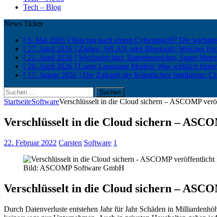
Tech – Blog
News Ticker
[ 6. Mai 2026 ]
Was tun nach einem Cyberangriff? Die wichtigs
[ 27. April 2026 ]
Zigbee, WLAN oder Bluetooth: Welches Funkp
[ 21. April 2026 ]
Wechselrichter, Batteriespeicher, Smart Met
[ 20. April 2026 ]
Large Language Models: Was wirklich hinter
[ 17. Januar 2026 ]
Die Zukunft der Künstlichen Intelligenz: C
Suchen
nach:
Startseite
Software
Verschlüsselt in die Cloud sichern – ASCOMP ver
Verschlüsselt in die Cloud sichern – ASC
22. Februar 2022
Carsten
Software
1
Bild: ASCOMP Software GmbH
Verschlüsselt in die Cloud sichern – ASC
Durch Datenverluste entstehen Jahr für Jahr Schäden in Milliardenhö