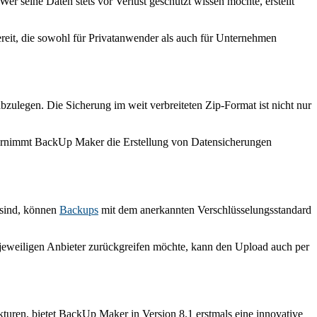
er seine Daten stets vor Verlust geschützt wissen möchte, erstellt
it, die sowohl für Privatanwender als auch für Unternehmen
ulegen. Die Sicherung im weit verbreiteten Zip-Format ist nicht nur
 übernimmt BackUp Maker die Erstellung von Datensicherungen
 sind, können
Backups
mit dem anerkannten Verschlüsselungsstandard
eweiligen Anbieter zurückgreifen möchte, kann den Upload auch per
kturen, bietet BackUp Maker in Version 8.1 erstmals eine innovative