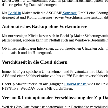
keineswegs nur Unternehmen. Auch in privaten Haushalten gehen jedes J
daher regelmäßig Datensicherungen.
Mit
BackUp
Maker stellt die ASCOMP
Software
GmbH eine Lösung zu
geeignet ist und Komprimierungs- sowie Verschlüsselungsfunktionalitä
Automatisches Backup ohne Vorkenntnisse
Mit nur wenigen Klicks lassen sich in BackUp Maker Sicherungsauftr
platzsparend, sondern kann im Notfall auch mit Windows-Bordmittel
Ob in frei festlegbaren Intervallen, zu vorgegebenen Uhrzeiten ode
automatisch und im Hintergrund.
Verschlüsselt in die Cloud sichern
Immer häufiger speichern Unternehmen und Privatnutzer ihre Daten i
AES und einer Schlüsselstärke von bis zu 256 Bit sicher verschlüssel
BackUp Maker unterstützt alle gängigen
Cloud-Dienste
wie OneDrive,
FTP/FTPS, WebDAV oder SMB durchführen.
Version 8.1 mit optionaler Verschlüsselung der Zip-Da
Weil das Zip-Dateiformat standardmäßig nur Dateiinhalte verschlüssel