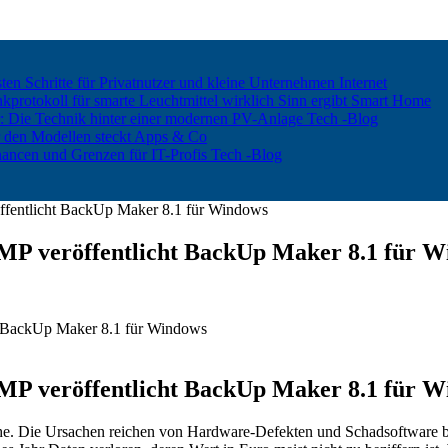
ten Schritte für Privatnutzer und kleine Unternehmen
Internet
rotokoll für smarte Leuchtmittel wirklich Sinn ergibt
Smart Home
er: Die Technik hinter einer modernen PV-Anlage
Tech -Blog
 den Modellen steckt
Apps & Co
hancen und Grenzen für IT-Profis
Tech -Blog
öffentlicht BackUp Maker 8.1 für Windows
OMP veröffentlicht BackUp Maker 8.1 für 
OMP veröffentlicht BackUp Maker 8.1 für 
he. Die Ursachen reichen von Hardware-Defekten und Schadsoftware bis