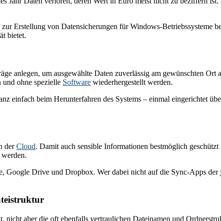
ahr Daten verloren, deren Wert in Euro meist nicht zu beziffern ist. W
r Erstellung von Datensicherungen für Windows-Betriebssysteme bere
t bietet.
äge anlegen, um ausgewählte Daten zuverlässig am gewünschten Ort abz
n und ohne spezielle
Software
wiederhergestellt werden.
r ganz einfach beim Herunterfahren des Systems – einmal eingerichtet
n der
Cloud
. Damit auch sensible Informationen bestmöglich geschützt
t werden.
 Google Drive und Dropbox. Wer dabei nicht auf die Sync-Apps der j
teistruktur
t, nicht aber die oft ebenfalls vertraulichen Dateinamen und Ordnerstru