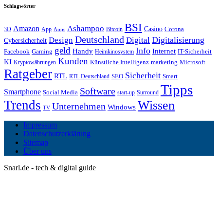
Schlagwörter
BSI
Amazon
Ashampoo
Casino
Corona
3D
App
Bitcoin
Apps
Deutschland
Digitalisierung
Design
Digital
Cybersicherheit
geld
Info
Handy
Internet
IT-Sicherheit
Facebook
Gaming
Heimkinosystem
Kunden
KI
marketing
Künstliche Intelligenz
Microsoft
Kryptowährungen
Ratgeber
Sicherheit
RTL
Smart
SEO
RTL Deutschland
Tipps
Software
Smartphone
Social Media
start-up
Surround
Trends
Wissen
Unternehmen
Windows
TV
Impressum
Datenschutzerklärung
Sitemap
Über uns
Snarl.de - tech & digital guide