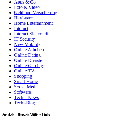
Apps & Co
Foto & Video
Geld und Versicherung
Hardware
Home Entertainment
Internet
Internet Sicherheit
IT Security
New Mobility
Online Arbeiten
Online Dating
Online Dienste
Online Gaming
Online TV
Shopping
Smart Home
Social Media
Software
Tech – News
Tech -Blog
Snarl.de – Hinweis Affiliate Links