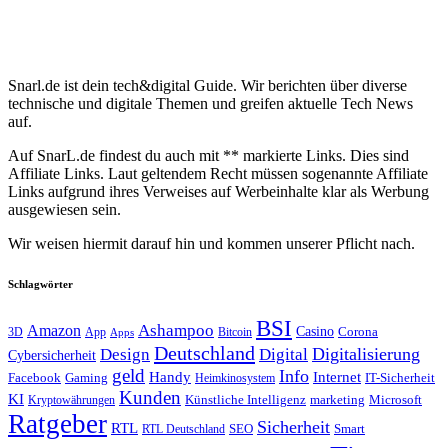
Snarl.de ist dein tech&digital Guide. Wir berichten über diverse
technische und digitale Themen und greifen aktuelle Tech News
auf.
Auf SnarL.de findest du auch mit ** markierte Links. Dies sind
Affiliate Links. Laut geltendem Recht müssen sogenannte Affiliate
Links aufgrund ihres Verweises auf Werbeinhalte klar als Werbung
ausgewiesen sein.
Wir weisen hiermit darauf hin und kommen unserer Pflicht nach.
Schlagwörter
BSI
Amazon
Ashampoo
Casino
Corona
3D
App
Bitcoin
Apps
Deutschland
Digitalisierung
Design
Digital
Cybersicherheit
geld
Info
Handy
Internet
IT-Sicherheit
Facebook
Gaming
Heimkinosystem
Kunden
KI
marketing
Künstliche Intelligenz
Microsoft
Kryptowährungen
Ratgeber
Sicherheit
RTL
Smart
SEO
RTL Deutschland