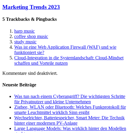
Marketing Trends 2023
5 Trackbacks & Pingbacks
harp music
coffee shop music
study music
Was ist eine Web Application Firewall (WAF) und wie
funktioniert sie?
Cloud-Integration in die Systemlandschaft: Cloud-Mindset
schaffen und Vorteile nutzen
Kommentare sind deaktiviert.
Neueste Beiträge
Was tun nach einem Cyberangriff? Die wichtigsten Schritte
für Privatnutzer und kleine Unternehmen
Zigbee, WLAN oder Bluetooth: Welches Funkprotokoll für
smarte Leuchtmittel wirklich Sinn ergibt
Wechselrichter, Batteriespeicher, Smart Meter: Die Technik
hinter einer modernen PV-Anlage
Large Language Models: Was wirklich hinter den Modellen