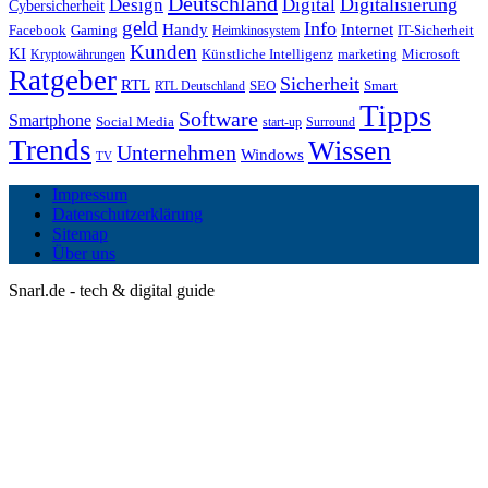
Deutschland
Digitalisierung
Design
Digital
Cybersicherheit
geld
Info
Handy
Internet
IT-Sicherheit
Facebook
Gaming
Heimkinosystem
Kunden
KI
marketing
Künstliche Intelligenz
Microsoft
Kryptowährungen
Ratgeber
Sicherheit
RTL
Smart
SEO
RTL Deutschland
Tipps
Software
Smartphone
Social Media
start-up
Surround
Trends
Wissen
Unternehmen
Windows
TV
Impressum
Datenschutzerklärung
Sitemap
Über uns
Snarl.de - tech & digital guide