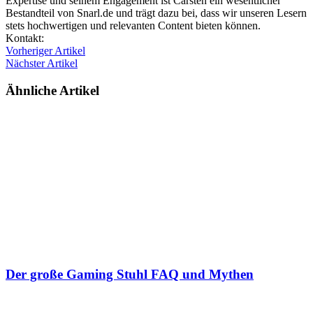
Expertise und seinem Engagement ist Carsten ein wesentlicher
Bestandteil von Snarl.de und trägt dazu bei, dass wir unseren Lesern
stets hochwertigen und relevanten Content bieten können.
Webseite
Kontakt:
Vorheriger Artikel
Nächster Artikel
Ähnliche Artikel
Der große Gaming Stuhl FAQ und Mythen