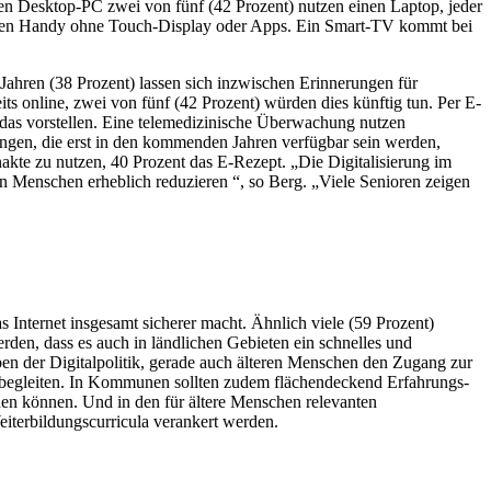
inen Desktop-PC zwei von fünf (42 Prozent) nutzen einen Laptop, jeder
nlichen Handy ohne Touch-Display oder Apps. Ein Smart-TV kommt bei
Jahren (38 Prozent) lassen sich inzwischen Erinnerungen für
ts online, zwei von fünf (42 Prozent) würden dies künftig tun. Per E-
 das vorstellen. Eine telemedizinische Überwachung nutzen
tungen, die erst in den kommenden Jahren verfügbar sein werden,
enakte zu nutzen, 40 Prozent das E-Rezept. „Die Digitalisierung im
n Menschen erheblich reduzieren “, so Berg. „Viele Senioren zeigen
 Internet insgesamt sicherer macht. Ähnlich viele (59 Prozent)
rden, dass es auch in ländlichen Gebieten ein schnelles und
ben der Digitalpolitik, gerade auch älteren Menschen den Zugang zur
 zu begleiten. In Kommunen sollten zudem flächendeckend Erfahrungs-
den können. Und in den für ältere Menschen relevanten
iterbildungscurricula verankert werden.