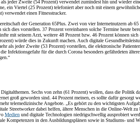
hr als jeder Zweite (54 Prozent) verwendet zumindest hin und wieder e
one, ein Viertel (25 Prozent) telefoniert aber noch mit einem gewöh
) verwendet einen Fitnesstracker.
reitschaft der Generation 65Plus. Zwei von vier Internetnutzern ab 65 
ich dies vorstellen. 37 Prozent vereinbaren solche Termine heute berei
nfte mit seinem Arzt, weitere 48 Prozent bzw. 46 Prozent können sich
 Prozent) würde dies in Zukunft machen. Auch digitale Gesundheitsleis
mehr als jeder Zweite (53 Prozent) vorstellen, die elektronische Patient
e Infektionsgefahr für die durch Corona besonders gefährdeten ältere
gen.“
igitalthemen. Sechs von zehn (61 Prozent) wollen, dass die Politik das
ernet groß geworden sind. 44 Prozent meinen, es sollte dafür gesorgt we
h mehr telemedizinische Angebote. „Es gehört zu den wichtigsten Aufga
igitale Streetworker dabei helfen, ältere Menschen in die Online-Welt
 wo
Medien
und digitale Technologien niedrigschwellig ausprobiert wer
itale Kompetenzen in den Ausbildungsplänen sowie in Studiums- und We