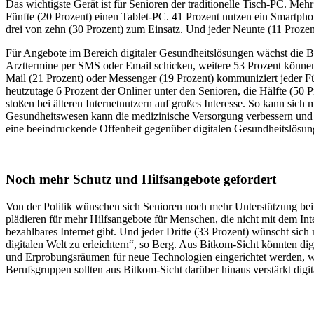
Das wichtigste Gerät ist für Senioren der traditionelle Tisch-PC. Me
Fünfte (20 Prozent) einen Tablet-PC. 41 Prozent nutzen ein Smartph
drei von zehn (30 Prozent) zum Einsatz. Und jeder Neunte (11 Prozent
Für Angebote im Bereich digitaler Gesundheitslösungen wächst die Be
Arzttermine per SMS oder Email schicken, weitere 53 Prozent können s
Mail (21 Prozent) oder Messenger (19 Prozent) kommuniziert jeder Fü
heutzutage 6 Prozent der Onliner unter den Senioren, die Hälfte (50
stoßen bei älteren Internetnutzern auf großes Interesse. So kann sich 
Gesundheitswesen kann die medizinische Versorgung verbessern und di
eine beeindruckende Offenheit gegenüber digitalen Gesundheitslösun
Noch mehr Schutz und Hilfsangebote gefordert
Von der Politik wünschen sich Senioren noch mehr Unterstützung bei D
plädieren für mehr Hilfsangebote für Menschen, die nicht mit dem Int
bezahlbares Internet gibt. Und jeder Dritte (33 Prozent) wünscht sic
digitalen Welt zu erleichtern“, so Berg. Aus Bitkom-Sicht könnten d
und Erprobungsräumen für neue Technologien eingerichtet werden,
Berufsgruppen sollten aus Bitkom-Sicht darüber hinaus verstärkt dig