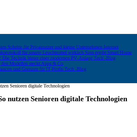
ten Schritte für Privatnutzer und kleine Unternehmen
Internet
rotokoll für smarte Leuchtmittel wirklich Sinn ergibt
Smart Home
er: Die Technik hinter einer modernen PV-Anlage
Tech -Blog
 den Modellen steckt
Apps & Co
hancen und Grenzen für IT-Profis
Tech -Blog
tzen Senioren digitale Technologien
o nutzen Senioren digitale Technologien