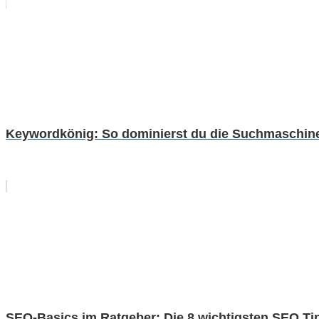
Keywordkönig: So dominierst du die Suchmaschine
SEO-Basics im Ratgeber: Die 8 wichtigsten SEO Ti