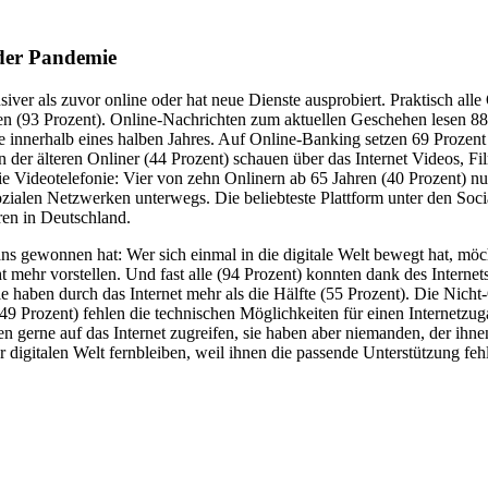
der Pandemie
ver als zuvor online oder hat neue Dienste ausprobiert. Praktisch all
sen (93 Prozent). Online-Nachrichten zum aktuellen Geschehen lesen 8
innerhalb eines halben Jahres. Auf Online-Banking setzen 69 Prozent de
der älteren Onliner (44 Prozent) schauen über das Internet Videos, Fi
 Videotelefonie: Vier von zehn Onlinern ab 65 Jahren (40 Prozent) nutz
n sozialen Netzwerken unterwegs. Die beliebteste Plattform unter den So
oren in Deutschland.
s gewonnen hat: Wer sich einmal in die digitale Welt bewegt hat, möch
 mehr vorstellen. Und fast alle (94 Prozent) konnten dank des Internets 
lie haben durch das Internet mehr als die Hälfte (55 Prozent). Die Nic
(49 Prozent) fehlen die technischen Möglichkeiten für einen Internetzu
n gerne auf das Internet zugreifen, sie haben aber niemanden, der ihnen
 der digitalen Welt fernbleiben, weil ihnen die passende Unterstützung 