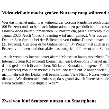
Videotelefonie macht großen Nutzersprung während 
Wer das Internet nutzt, war während der Corona-Pandemie noch intensi
(96 Prozent) und suchen nach Informationen zu persönlichen Interes
Online-Shops kaufen inzwischen 72 Prozent ein, plus 5 Prozentpunkte 
Januar 2020. Auch Video-Streaming wird mehr genutzt: Vier von zehn 
Den größten Sprung bei der Beliebtheit von Online-Diensten macht die
(31 Prozent). Gut jeder dritte Online-Senior (34 Prozent) ist auch i
Prozent von ihnen sind dort aktiv, das entspricht 9 Prozent aller Seni
„Auch wenn das Internet unter älteren Menschen kaum zusätzliche Fan
Internetnutzern (62 Prozent) können sich ein Leben ohne Internet nicht
dabei, gedanklich fit zu bleiben. Stärkeren Kontakt zur eigenen Fami
(52 Prozent) von ihnen meint: Das brauche ich nicht. Ähnlich vielen 
nicht mehr mit der Digitalwelt beschäftigen. Viele Nicht-Nutzer würde
dies an. „Wir dürfen nicht zulassen, dass grundsätzlich Interessierte
ersten Schritten in die digitale Welt.“
Zwei von fünf Senioren nutzen ein Smartphone