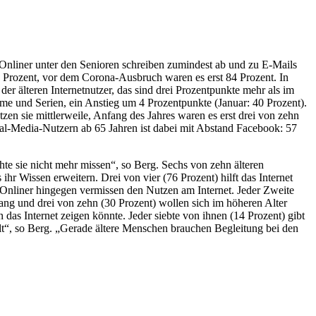
e Onliner unter den Senioren schreiben zumindest ab und zu E-Mails
8 Prozent, vor dem Corona-Ausbruch waren es erst 84 Prozent. In
r älteren Internetnutzer, das sind drei Prozentpunkte mehr als im
lme und Serien, ein Anstieg um 4 Prozentpunkte (Januar: 40 Prozent).
en sie mittlerweile, Anfang des Jahres waren es erst drei von zehn
cial-Media-Nutzern ab 65 Jahren ist dabei mit Abstand Facebook: 57
te sie nicht mehr missen“, so Berg. Sechs von zehn älteren
ihr Wissen erweitern. Drei von vier (76 Prozent) hilft das Internet
ht-Onliner hingegen vermissen den Nutzen am Internet. Jeder Zweite
gang und drei von zehn (30 Prozent) wollen sich im höheren Alter
 das Internet zeigen könnte. Jeder siebte von ihnen (14 Prozent) gibt
fehlt“, so Berg. „Gerade ältere Menschen brauchen Begleitung bei den