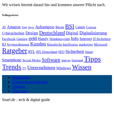
Wir weisen hiermit darauf hin und kommen unserer Pflicht nach.
Schlagwörter
BSI
Amazon
Ashampoo
Casino
Corona
3D
App
Bitcoin
Apps
Deutschland
Digitalisierung
Design
Digital
Cybersicherheit
geld
Info
Handy
Internet
IT-Sicherheit
Facebook
Gaming
Heimkinosystem
Kunden
KI
marketing
Künstliche Intelligenz
Microsoft
Kryptowährungen
Ratgeber
Sicherheit
RTL
Smart
SEO
RTL Deutschland
Tipps
Software
Smartphone
Social Media
start-up
Surround
Trends
Wissen
Unternehmen
Windows
TV
Impressum
Datenschutzerklärung
Sitemap
Über uns
Snarl.de - tech & digital guide