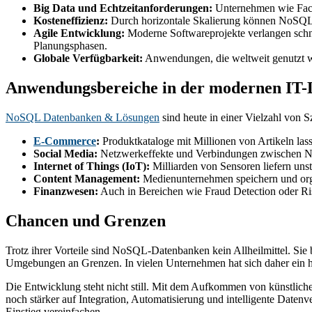
Big Data und Echtzeitanforderungen:
Unternehmen wie Faceb
Kosteneffizienz:
Durch horizontale Skalierung können NoSQL-Sy
Agile Entwicklung:
Moderne Softwareprojekte verlangen schn
Planungsphasen.
Globale Verfügbarkeit:
Anwendungen, die weltweit genutzt wer
Anwendungsbereiche in der modernen IT-
NoSQL Datenbanken & Lösungen
sind heute in einer Vielzahl von S
E-Commerce
:
Produktkataloge mit Millionen von Artikeln lasse
Social Media:
Netzwerkeffekte und Verbindungen zwischen Nu
Internet of Things (IoT):
Milliarden von Sensoren liefern unst
Content Management:
Medienunternehmen speichern und orga
Finanzwesen:
Auch in Bereichen wie Fraud Detection oder R
Chancen und Grenzen
Trotz ihrer Vorteile sind NoSQL-Datenbanken kein Allheilmittel. Sie
Umgebungen an Grenzen. In vielen Unternehmen hat sich daher ein hy
Die Entwicklung steht nicht still. Mit dem Aufkommen von künstli
noch stärker auf Integration, Automatisierung und intelligente Daten
Einstieg vereinfachen.