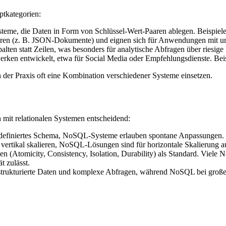
ptkategorien:
steme, die Daten in Form von Schlüssel-Wert-Paaren ablegen. Beisp
en (z. B. JSON-Dokumente) und eignen sich für Anwendungen mit unst
ten statt Zeilen, was besonders für analytische Abfragen über riesige 
erken entwickelt, etwa für Social Media oder Empfehlungsdienste. Beis
der Praxis oft eine Kombination verschiedener Systeme einsetzen.
 mit relationalen Systemen entscheidend:
ordefiniertes Schema, NoSQL-Systeme erlauben spontane Anpassungen.
 vertikal skalieren, NoSQL-Lösungen sind für horizontale Skalierung a
n (Atomicity, Consistency, Isolation, Durability) als Standard. Vie
t zulässt.
 strukturierte Daten und komplexe Abfragen, während NoSQL bei großen, v