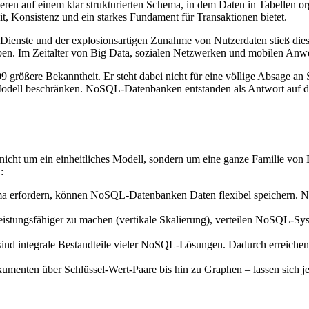
ieren auf einem klar strukturierten Schema, in dem Daten in Tabellen 
it, Konsistenz und ein starkes Fundament für Transaktionen bietet.
 Dienste und der explosionsartigen Zunahme von Nutzerdaten stieß dies
ben. Im Zeitalter von Big Data, sozialen Netzwerken und mobilen Anw
9 größere Bekanntheit. Er steht dabei nicht für eine völlige Absage a
e Modell beschränken. NoSQL-Datenbanken entstanden als Antwort auf d
nicht um ein einheitliches Modell, sondern um eine ganze Familie von 
:
ma erfordern, können NoSQL-Datenbanken Daten flexibel speichern. Ne
eistungsfähiger zu machen (vertikale Skalierung), verteilen NoSQL-Sys
nd integrale Bestandteile vieler NoSQL-Lösungen. Dadurch erreichen s
menten über Schlüssel-Wert-Paare bis hin zu Graphen – lassen sich j