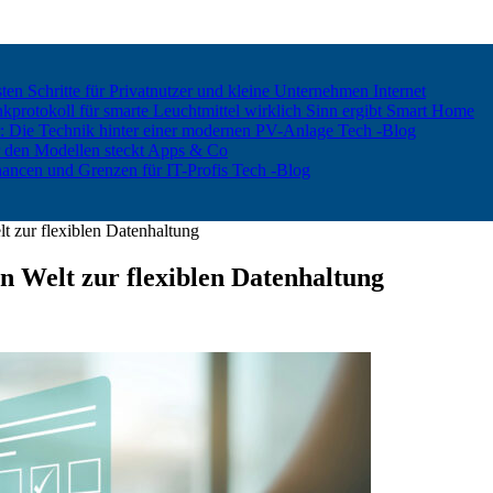
ten Schritte für Privatnutzer und kleine Unternehmen
Internet
rotokoll für smarte Leuchtmittel wirklich Sinn ergibt
Smart Home
er: Die Technik hinter einer modernen PV-Anlage
Tech -Blog
 den Modellen steckt
Apps & Co
hancen und Grenzen für IT-Profis
Tech -Blog
t zur flexiblen Datenhaltung
n Welt zur flexiblen Datenhaltung