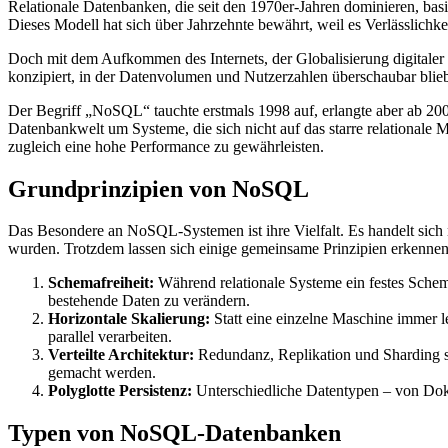
Relationale Datenbanken, die seit den 1970er-Jahren dominieren, bas
Dieses Modell hat sich über Jahrzehnte bewährt, weil es Verlässlichke
Doch mit dem Aufkommen des Internets, der Globalisierung digitaler
konzipiert, in der Datenvolumen und Nutzerzahlen überschaubar blie
Der Begriff „NoSQL“ tauchte erstmals 1998 auf, erlangte aber ab 200
Datenbankwelt um Systeme, die sich nicht auf das starre relational
zugleich eine hohe Performance zu gewährleisten.
Grundprinzipien von NoSQL
Das Besondere an NoSQL-Systemen ist ihre Vielfalt. Es handelt sich 
wurden. Trotzdem lassen sich einige gemeinsame Prinzipien erkennen
Schemafreiheit:
Während relationale Systeme ein festes Sche
bestehende Daten zu verändern.
Horizontale Skalierung:
Statt eine einzelne Maschine immer l
parallel verarbeiten.
Verteilte Architektur:
Redundanz, Replikation und Sharding si
gemacht werden.
Polyglotte Persistenz:
Unterschiedliche Datentypen – von Doku
Typen von NoSQL-Datenbanken