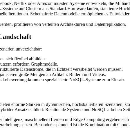
ook, Netflix oder Amazon mussten Systeme entwickeln, die Milliarde
steme auf Clustern aus Standard-Hardware laufen, statt teure Hochle
elle Iterationen. Schemafreie Datenmodelle ermöglichen es Entwickle
den, profitieren von verteilten Architekturen und Datenreplikation.
Landschaft
zenarien unverzichtbar:
n sich flexibel abbilden.
tzern erfordern Graphmodelle.
rukturierte Datenströme, die in Echtzeit verarbeitet werden müssen.
nisieren große Mengen an Artikeln, Bildern und Videos.
isikobewertung kommen spezialisierte NoSQL-Systeme zum Einsatz.
 bieten enorme Stärken in dynamischen, hochskalierbaren Szenarien, st
brider Ansatz etabliert: Relationale Systeme und NoSQL arbeiten Seite
cher Intelligenz, maschinellem Lernen und Edge-Computing ergeben s
verarbeitung setzen. Besonders spannend ist die Kombination mit Cloud-