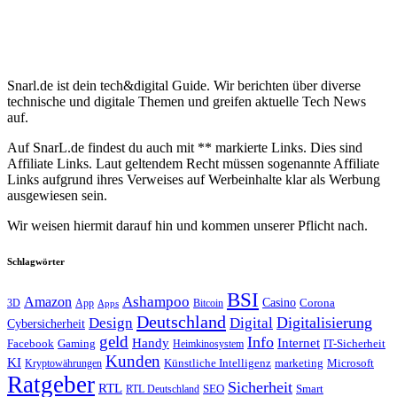
Snarl.de ist dein tech&digital Guide. Wir berichten über diverse
technische und digitale Themen und greifen aktuelle Tech News
auf.
Auf SnarL.de findest du auch mit ** markierte Links. Dies sind
Affiliate Links. Laut geltendem Recht müssen sogenannte Affiliate
Links aufgrund ihres Verweises auf Werbeinhalte klar als Werbung
ausgewiesen sein.
Wir weisen hiermit darauf hin und kommen unserer Pflicht nach.
Schlagwörter
BSI
Amazon
Ashampoo
Casino
Corona
3D
App
Bitcoin
Apps
Deutschland
Digitalisierung
Design
Digital
Cybersicherheit
geld
Info
Handy
Internet
IT-Sicherheit
Facebook
Gaming
Heimkinosystem
Kunden
KI
marketing
Künstliche Intelligenz
Microsoft
Kryptowährungen
Ratgeber
Sicherheit
RTL
Smart
SEO
RTL Deutschland