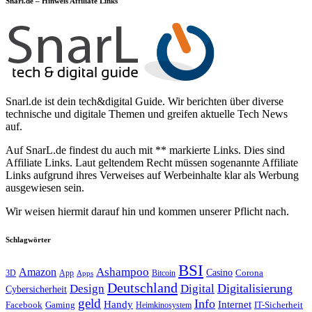
Snarl.de – Hinweis Affiliate Links
Snarl.de ist dein tech&digital Guide. Wir berichten über diverse
technische und digitale Themen und greifen aktuelle Tech News
auf.
Auf SnarL.de findest du auch mit ** markierte Links. Dies sind
Affiliate Links. Laut geltendem Recht müssen sogenannte Affiliate
Links aufgrund ihres Verweises auf Werbeinhalte klar als Werbung
ausgewiesen sein.
Wir weisen hiermit darauf hin und kommen unserer Pflicht nach.
Schlagwörter
BSI
Amazon
Ashampoo
Casino
Corona
3D
App
Bitcoin
Apps
Deutschland
Digitalisierung
Design
Digital
Cybersicherheit
geld
Info
Handy
Internet
IT-Sicherheit
Facebook
Gaming
Heimkinosystem