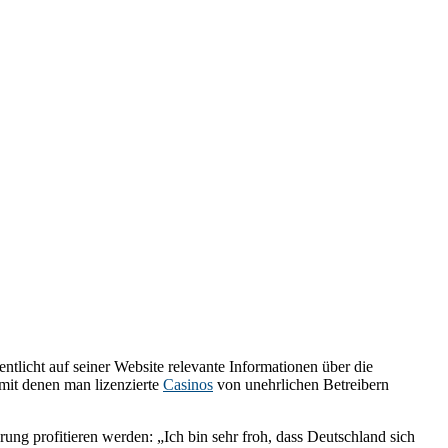
tlicht auf seiner Website relevante Informationen über die
 mit denen man lizenzierte
Casinos
von unehrlichen Betreibern
ung profitieren werden: „Ich bin sehr froh, dass Deutschland sich