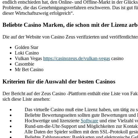
endlich entschieden hat, den Online- und Offline-Markt in der Glück
Probleme, die das Genehmigungsverfahren erschweren. Das ist gut für 
dieser Wirtschaftszweig erfolgreich“.
Beliebte Casino Marken, die schon mit der Lizenz arb
Die auf der Website von Casino Zeus verifizierten und veröffentlichte
Golden Star
Loki Casino
Vulkan Vegas
https://casinozeus.de/vulkan-vegas
casino
Casombie
Mr Bet Casino
Kriterien für die Auswahl der besten Casinos
Der Bericht auf der Zeus Casino -Plattform enthält eine Liste von Fa
sich diese Liste ansehen:
Das virtuelle Casino muß eine Lizenz haben, um tätig zu s
Beliebte Bewertungsseiten sollten gute Bewertungen und 
Hochwertige und lizenzierte
Software
und eine Vielzahl v
Rund-um-die-Uhr-Support und Möglichkeiten zur Kontak
Alle Daten der Spieler sollten mit dem SSL-Protokoll gesi
Beliebte Zahlungsarten: Bankkarten und elektronische Ge