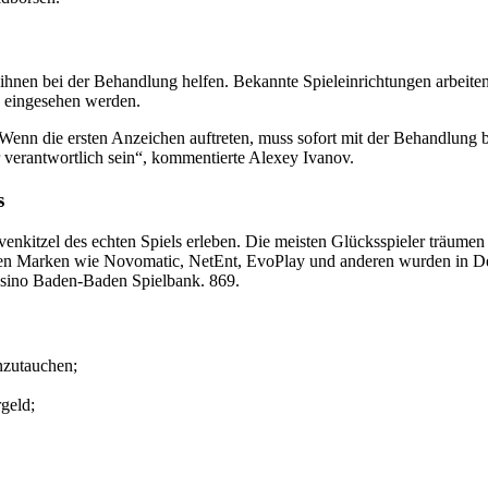
nd ihnen bei der Behandlung helfen. Bekannte Spieleinrichtungen arb
o eingesehen werden.
. Wenn die ersten Anzeichen auftreten, muss sofort mit der Behandlung
er verantwortlich sein“, kommentierte Alexey Ivanov.
s
rvenkitzel des echten Spiels erleben. Die meisten Glücksspieler träume
ten Marken wie Novomatic, NetEnt, EvoPlay und anderen wurden in Deu
sino Baden-Baden Spielbank. 869.
nzutauchen;
geld;