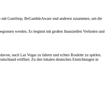
eiten mit GamStop, BeGambleAware und anderen zusammen, um die
 begonnen werden. Es beginnt mit großen finanziellen Verlusten und
n davon, nach Las Vegas zu fahren und echtes Roulette zu spielen.
tschland eröffnet. Zu den lokalen deutschen Einrichtungen in