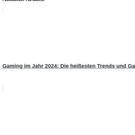
Gaming im Jahr 2024: Die heißesten Trends und G