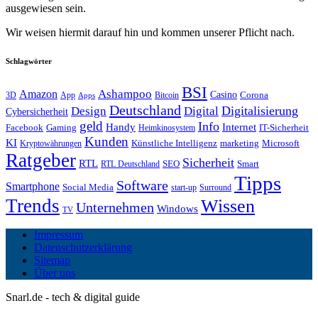
ausgewiesen sein.
Wir weisen hiermit darauf hin und kommen unserer Pflicht nach.
Schlagwörter
BSI
Amazon
Ashampoo
Casino
Corona
3D
App
Bitcoin
Apps
Deutschland
Digitalisierung
Design
Digital
Cybersicherheit
geld
Info
Handy
Internet
IT-Sicherheit
Facebook
Gaming
Heimkinosystem
Kunden
KI
marketing
Künstliche Intelligenz
Microsoft
Kryptowährungen
Ratgeber
Sicherheit
RTL
Smart
SEO
RTL Deutschland
Tipps
Software
Smartphone
Social Media
start-up
Surround
Trends
Wissen
Unternehmen
Windows
TV
Impressum
Datenschutzerklärung
Sitemap
Über uns
Snarl.de - tech & digital guide