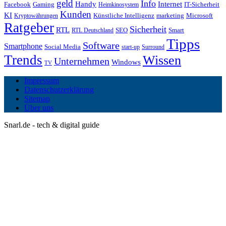
geld
Info
Handy
Internet
IT-Sicherheit
Facebook
Gaming
Heimkinosystem
Kunden
KI
marketing
Künstliche Intelligenz
Microsoft
Kryptowährungen
Ratgeber
Sicherheit
RTL
Smart
SEO
RTL Deutschland
Tipps
Software
Smartphone
Social Media
start-up
Surround
Trends
Wissen
Unternehmen
Windows
TV
Impressum
Datenschutzerklärung
Sitemap
Über uns
Snarl.de - tech & digital guide