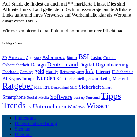
Auf SnarL.de findest du auch mit ** markierte Links. Dies sind
Affiliate Links. Laut geltendem Recht müssen sogenannte Affiliate
Links aufgrund ihres Verweises auf Werbeinhalte klar als Werbung
ausgewiesen sein.
Wir weisen hiermit darauf hin und kommen unserer Pflicht nach.
Schlagwörter
BSI
Amazon
Ashampoo
Casino
Corona
3D
App
Bitcoin
Apps
Deutschland
Digitalisierung
Design
Digital
Cybersicherheit
geld
Info
Handy
Internet
IT-Sicherheit
Facebook
Gaming
Heimkinosystem
Kunden
KI
marketing
Künstliche Intelligenz
Microsoft
Kryptowährungen
Ratgeber
Sicherheit
RTL
Smart
SEO
RTL Deutschland
Tipps
Software
Smartphone
Social Media
start-up
Surround
Trends
Wissen
Unternehmen
Windows
TV
Impressum
Datenschutzerklärung
Sitemap
Über uns