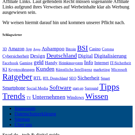
Affiliate Links. Laut geltendem Recht müssen sogenannte Affiliate
Links aufgrund ihres Verweises auf Werbeinhalte klar als Werbung
ausgewiesen sein.
Wir weisen hiermit darauf hin und kommen unserer Pflicht nach.
Schlagwörter
BSI
Amazon
Ashampoo
Casino
Corona
3D
App
Bitcoin
Apps
Deutschland
Digitalisierung
Design
Digital
Cybersicherheit
geld
Info
Handy
Internet
IT-Sicherheit
Facebook
Gaming
Heimkinosystem
Kunden
KI
marketing
Künstliche Intelligenz
Microsoft
Kryptowährungen
Ratgeber
Sicherheit
RTL
Smart
SEO
RTL Deutschland
Tipps
Software
Smartphone
Social Media
start-up
Surround
Trends
Wissen
Unternehmen
Windows
TV
Impressum
Datenschutzerklärung
Sitemap
Über uns
Snarl.de - tech & digital guide