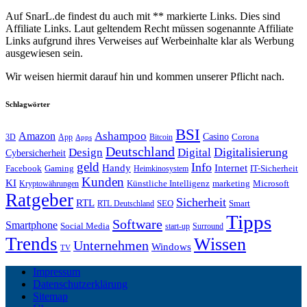
Auf SnarL.de findest du auch mit ** markierte Links. Dies sind
Affiliate Links. Laut geltendem Recht müssen sogenannte Affiliate
Links aufgrund ihres Verweises auf Werbeinhalte klar als Werbung
ausgewiesen sein.
Wir weisen hiermit darauf hin und kommen unserer Pflicht nach.
Schlagwörter
BSI
Amazon
Ashampoo
Casino
Corona
3D
App
Bitcoin
Apps
Deutschland
Digitalisierung
Design
Digital
Cybersicherheit
geld
Info
Handy
Internet
IT-Sicherheit
Facebook
Gaming
Heimkinosystem
Kunden
KI
marketing
Künstliche Intelligenz
Microsoft
Kryptowährungen
Ratgeber
Sicherheit
RTL
Smart
SEO
RTL Deutschland
Tipps
Software
Smartphone
Social Media
start-up
Surround
Trends
Wissen
Unternehmen
Windows
TV
Impressum
Datenschutzerklärung
Sitemap