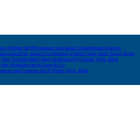
ten Schritte für Privatnutzer und kleine Unternehmen
Internet
rotokoll für smarte Leuchtmittel wirklich Sinn ergibt
Smart Home
er: Die Technik hinter einer modernen PV-Anlage
Tech -Blog
 den Modellen steckt
Apps & Co
hancen und Grenzen für IT-Profis
Tech -Blog