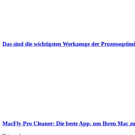
Das sind die wichtigsten Werkzeuge der Prozessoptim
MacFly Pro Cleaner: Die beste App, um Ihren Mac zu