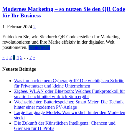
Modernes Marketing – so nutzen Sie den QR Code
für Ihr Business
1. Februar 2024
2
Entdecken Sie, wie Sie durch QR Code erstellen Ihr Marketing
revolutionieren und Ihre Marke effektiv in der digitalen Welt
positionieren.
Weiterlesen
«
1
2
3
4
5
…
7
»
Neueste Beiträge
Was tun nach einem Cyberangriff? Die wichtigsten Schritte
für Privatnutzer und kleine Unternehmen
Zigbee, WLAN oder Bluetooth: Welches Funkprotokoll für
smarte Leuchtmittel wirklich Sinn ergibt
Wechselrichter, Batteriespeicher, Smart Meter: Die Technik
hinter einer modernen PV-Anlage
Large Language Models: Was wirklich hinter den Modellen
steckt
Die Zukunft der Künstlichen Intelligenz: Chancen und
Grenzen für IT-Profis