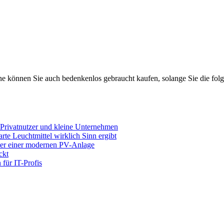
e können Sie auch bedenkenlos gebraucht kaufen, solange Sie die fol
 Privatnutzer und kleine Unternehmen
e Leuchtmittel wirklich Sinn ergibt
nter einer modernen PV-Anlage
ckt
für IT-Profis