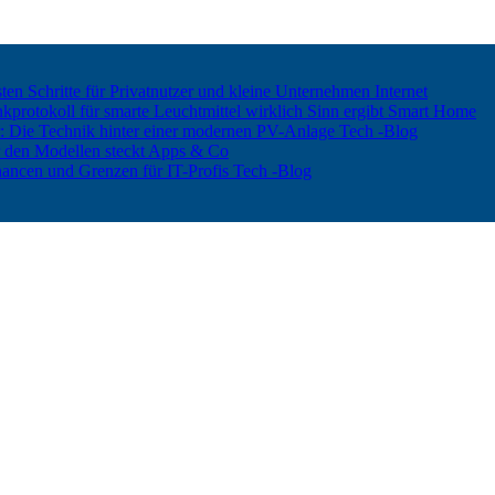
ten Schritte für Privatnutzer und kleine Unternehmen
Internet
rotokoll für smarte Leuchtmittel wirklich Sinn ergibt
Smart Home
er: Die Technik hinter einer modernen PV-Anlage
Tech -Blog
 den Modellen steckt
Apps & Co
hancen und Grenzen für IT-Profis
Tech -Blog