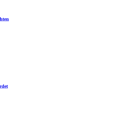
chten
rdet