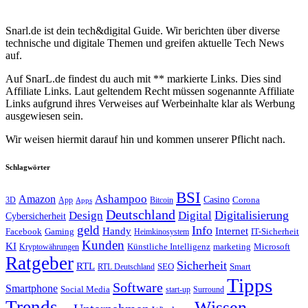
Snarl.de ist dein tech&digital Guide. Wir berichten über diverse
technische und digitale Themen und greifen aktuelle Tech News
auf.
Auf SnarL.de findest du auch mit ** markierte Links. Dies sind
Affiliate Links. Laut geltendem Recht müssen sogenannte Affiliate
Links aufgrund ihres Verweises auf Werbeinhalte klar als Werbung
ausgewiesen sein.
Wir weisen hiermit darauf hin und kommen unserer Pflicht nach.
Schlagwörter
BSI
Amazon
Ashampoo
Casino
Corona
3D
App
Bitcoin
Apps
Deutschland
Digitalisierung
Design
Digital
Cybersicherheit
geld
Info
Handy
Internet
IT-Sicherheit
Facebook
Gaming
Heimkinosystem
Kunden
KI
marketing
Künstliche Intelligenz
Microsoft
Kryptowährungen
Ratgeber
Sicherheit
RTL
Smart
SEO
RTL Deutschland
Tipps
Software
Smartphone
Social Media
start-up
Surround
Trends
Wissen