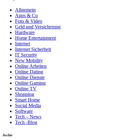
Allgemein
Apps & Co
Foto & Video
Geld und Versicherung
Hardware
Home Entertainment
Internet
Internet Sicherheit
IT Security
New Mobility
Online Arbeiten
Online Dating
Online Dienste
Online Gaming
Online TV
Shopping
Smart Home
Social Media
Software
Tech – News
Tech -Blog
Archiv