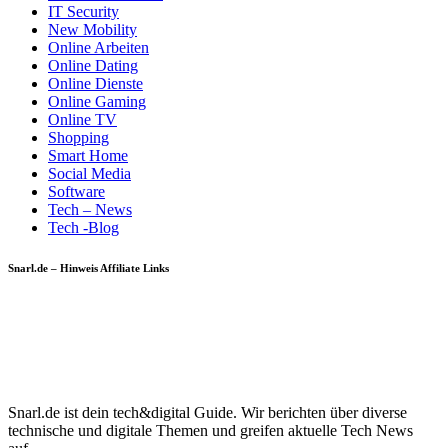
IT Security
New Mobility
Online Arbeiten
Online Dating
Online Dienste
Online Gaming
Online TV
Shopping
Smart Home
Social Media
Software
Tech – News
Tech -Blog
Snarl.de – Hinweis Affiliate Links
Snarl.de ist dein tech&digital Guide. Wir berichten über diverse
technische und digitale Themen und greifen aktuelle Tech News