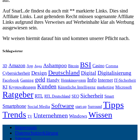
auf.
Auf SnarL.de findest du auch mit ** markierte Links. Dies sind
Affiliate Links. Laut geltendem Recht müssen sogenannte Affiliate
Links aufgrund ihres Verweises auf Werbeinhalte klar als Werbung
ausgewiesen sein.
Wir weisen hiermit darauf hin und kommen unserer Pflicht nach.
Schlagwörter
BSI
Amazon
Ashampoo
Casino
Corona
3D
App
Bitcoin
Apps
Deutschland
Digitalisierung
Design
Digital
Cybersicherheit
geld
Info
Handy
Internet
IT-Sicherheit
Facebook
Gaming
Heimkinosystem
Kunden
KI
marketing
Künstliche Intelligenz
Microsoft
Kryptowährungen
Ratgeber
Sicherheit
RTL
Smart
SEO
RTL Deutschland
Tipps
Software
Smartphone
Social Media
start-up
Surround
Trends
Wissen
Unternehmen
Windows
TV
Impressum
Datenschutzerklärung
Sitemap