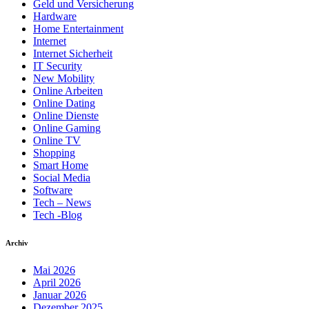
Geld und Versicherung
Hardware
Home Entertainment
Internet
Internet Sicherheit
IT Security
New Mobility
Online Arbeiten
Online Dating
Online Dienste
Online Gaming
Online TV
Shopping
Smart Home
Social Media
Software
Tech – News
Tech -Blog
Archiv
Mai 2026
April 2026
Januar 2026
Dezember 2025