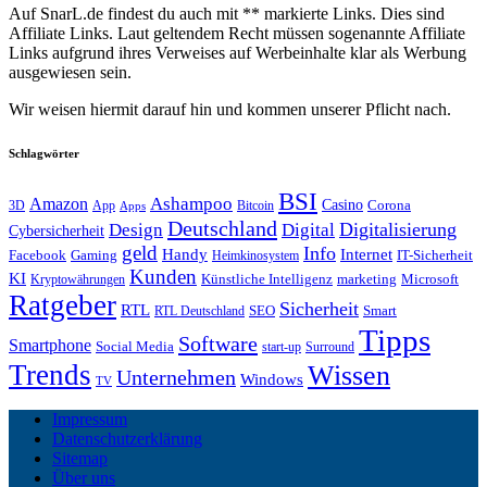
Auf SnarL.de findest du auch mit ** markierte Links. Dies sind
Affiliate Links. Laut geltendem Recht müssen sogenannte Affiliate
Links aufgrund ihres Verweises auf Werbeinhalte klar als Werbung
ausgewiesen sein.
Wir weisen hiermit darauf hin und kommen unserer Pflicht nach.
Schlagwörter
BSI
Amazon
Ashampoo
Casino
Corona
3D
App
Bitcoin
Apps
Deutschland
Digitalisierung
Design
Digital
Cybersicherheit
geld
Info
Handy
Internet
IT-Sicherheit
Facebook
Gaming
Heimkinosystem
Kunden
KI
marketing
Künstliche Intelligenz
Microsoft
Kryptowährungen
Ratgeber
Sicherheit
RTL
Smart
SEO
RTL Deutschland
Tipps
Software
Smartphone
Social Media
start-up
Surround
Trends
Wissen
Unternehmen
Windows
TV
Impressum
Datenschutzerklärung
Sitemap
Über uns