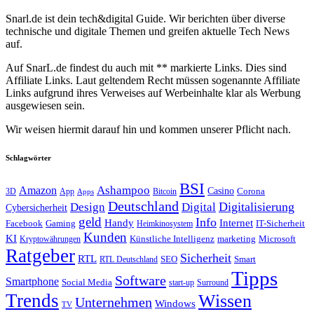
Snarl.de ist dein tech&digital Guide. Wir berichten über diverse
technische und digitale Themen und greifen aktuelle Tech News
auf.
Auf SnarL.de findest du auch mit ** markierte Links. Dies sind
Affiliate Links. Laut geltendem Recht müssen sogenannte Affiliate
Links aufgrund ihres Verweises auf Werbeinhalte klar als Werbung
ausgewiesen sein.
Wir weisen hiermit darauf hin und kommen unserer Pflicht nach.
Schlagwörter
BSI
Amazon
Ashampoo
Casino
Corona
3D
App
Bitcoin
Apps
Deutschland
Digitalisierung
Design
Digital
Cybersicherheit
geld
Info
Handy
Internet
IT-Sicherheit
Facebook
Gaming
Heimkinosystem
Kunden
KI
marketing
Künstliche Intelligenz
Microsoft
Kryptowährungen
Ratgeber
Sicherheit
RTL
Smart
SEO
RTL Deutschland
Tipps
Software
Smartphone
Social Media
start-up
Surround
Trends
Wissen
Unternehmen
Windows
TV