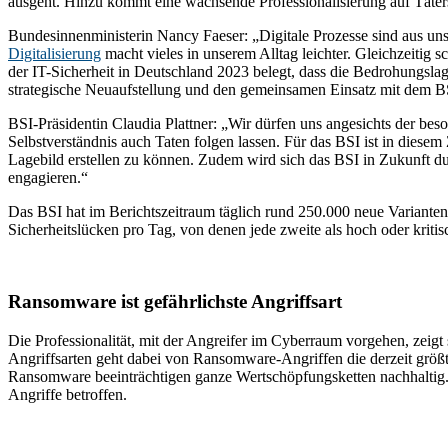
ausgeht. Hinzu kommt eine wachsende Professionalisierung auf Täters
Bundesinnenministerin Nancy Faeser: „Digitale Prozesse sind aus un
Digitalisierung
macht vieles in unserem Alltag leichter. Gleichzeitig s
der IT-Sicherheit in Deutschland 2023 belegt, dass die Bedrohungslag
strategische Neuaufstellung und den gemeinsamen Einsatz mit dem BSI
BSI-Präsidentin Claudia Plattner: „Wir dürfen uns angesichts der be
Selbstverständnis auch Taten folgen lassen. Für das BSI ist in diesem
Lagebild erstellen zu können. Zudem wird sich das BSI in Zukunft du
engagieren.“
Das BSI hat im Berichtszeitraum täglich rund 250.000 neue Variante
Sicherheitslücken pro Tag, von denen jede zweite als hoch oder kriti
Ransomware ist gefährlichste Angriffsart
Die Professionalität, mit der Angreifer im Cyberraum vorgehen, zeigt
Angriffsarten geht dabei von Ransomware-Angriffen die derzeit größt
Ransomware beeinträchtigen ganze Wertschöpfungsketten nachhaltig
Angriffe betroffen.