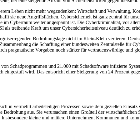
eite, der eine steigende Anzahl von Sicherheitslücken gegenübersteht.
serem Leben nicht mehr wegzudenken: Wirtschaft und Verwaltung, Komm
chafft sie neue Angriffsflächen. Cybersicherheit ist ganz zentral für un
e im Cyberraum weiter angespannt ist. Die Cyberkriminalität, vor allem
 als treibende Kraft um unser Cybersicherheitsniveau deutlich zu erh
sorgniserregenden Bedrohungslage nicht im Klein-Klein verlieren: Deut
 Zusammenhang die Schaffung einer bundesweiten Zentralstelle für Cyber
rch pragmatische Vorgaben noch stärker für vertrauenswürdige und gle
n von Schadprogrammen und 21.000 mit Schadsoftware infizierte System
sch eingestuft wird. Das entspricht einer Steigerung von 24 Prozent geg
 sich in vermehrt arbeitsteiligen Prozessen sowie dem gezielten Einsat
e Bedrohung aus. Sie verursachen einen Großteil der wirtschaftlichen S
. Insbesondere kleine und mittlere Unternehmen, Kommunen und komm