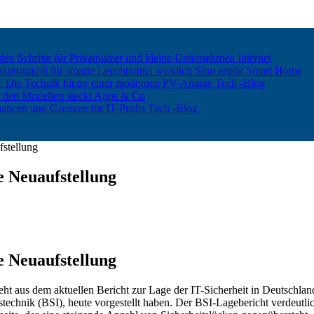
ten Schritte für Privatnutzer und kleine Unternehmen
Internet
rotokoll für smarte Leuchtmittel wirklich Sinn ergibt
Smart Home
er: Die Technik hinter einer modernen PV-Anlage
Tech -Blog
 den Modellen steckt
Apps & Co
hancen und Grenzen für IT-Profis
Tech -Blog
fstellung
e Neuaufstellung
e Neuaufstellung
geht aus dem aktuellen Bericht zur Lage der IT-Sicherheit in Deutschl
nstechnik (BSI), heute vorgestellt haben. Der BSI-Lagebericht verdeutli