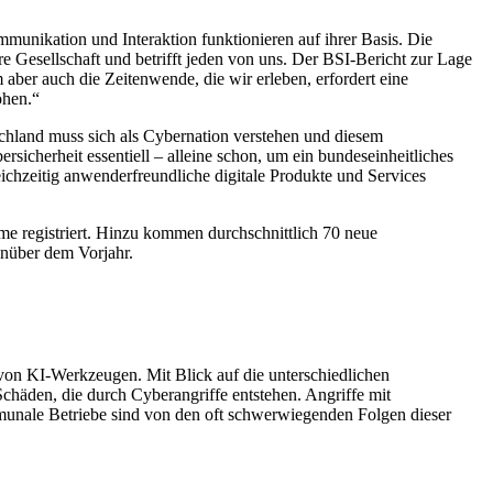
unikation und Interaktion funktionieren auf ihrer Basis. Die
sere Gesellschaft und betrifft jeden von uns. Der BSI-Bericht zur Lage
 aber auch die Zeitenwende, die wir erleben, erfordert eine
öhen.“
schland muss sich als Cybernation verstehen und diesem
sicherheit essentiell – alleine schon, um ein bundeseinheitliches
ichzeitig anwenderfreundliche digitale Produkte und Services
e registriert. Hinzu kommen durchschnittlich 70 neue
enüber dem Vorjahr.
z von KI-Werkzeugen. Mit Blick auf die unterschiedlichen
chäden, die durch Cyberangriffe entstehen. Angriffe mit
unale Betriebe sind von den oft schwerwiegenden Folgen dieser