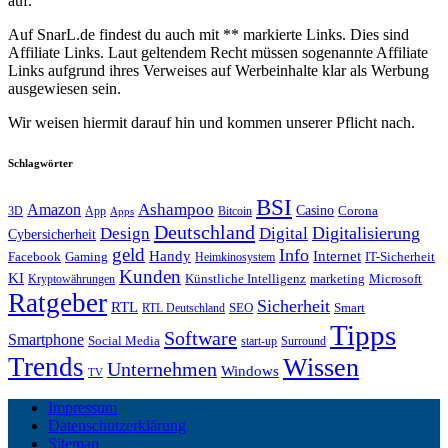
auf.
Auf SnarL.de findest du auch mit ** markierte Links. Dies sind
Affiliate Links. Laut geltendem Recht müssen sogenannte Affiliate
Links aufgrund ihres Verweises auf Werbeinhalte klar als Werbung
ausgewiesen sein.
Wir weisen hiermit darauf hin und kommen unserer Pflicht nach.
Schlagwörter
BSI
Amazon
Ashampoo
Casino
Corona
3D
App
Bitcoin
Apps
Deutschland
Digitalisierung
Design
Digital
Cybersicherheit
geld
Info
Handy
Internet
IT-Sicherheit
Facebook
Gaming
Heimkinosystem
Kunden
KI
marketing
Künstliche Intelligenz
Microsoft
Kryptowährungen
Ratgeber
Sicherheit
RTL
Smart
SEO
RTL Deutschland
Tipps
Software
Smartphone
Social Media
start-up
Surround
Trends
Wissen
Unternehmen
Windows
TV
Impressum
Datenschutzerklärung
Sitemap