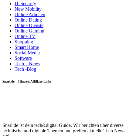
IT Security
New Mobility
Online Arbeiten
Online Dating
Online Dienste
Online Gaming
Online TV
Shopping
Smart Home
Social Media
Software
Tech – News
Tech -Blog
Snarl.de – Hinweis Affiliate Links
Snarl.de ist dein tech&digital Guide. Wir berichten über diverse
technische und digitale Themen und greifen aktuelle Tech News