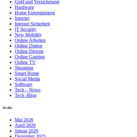
Geld und Versicherung
Hardware
Home Entertainment
Internet
Internet Sicherheit
IT Security
New Mobility
Online Arbeiten
Online Dating
Online Dienste
Online Gaming
Online TV
Shopping
Smart Home
Social Media
Software
Tech – News
Tech -Blog
Archiv
Mai 2026
April 2026
Januar 2026
Dezember 2025