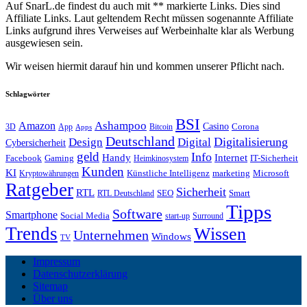
Auf SnarL.de findest du auch mit ** markierte Links. Dies sind
Affiliate Links. Laut geltendem Recht müssen sogenannte Affiliate
Links aufgrund ihres Verweises auf Werbeinhalte klar als Werbung
ausgewiesen sein.
Wir weisen hiermit darauf hin und kommen unserer Pflicht nach.
Schlagwörter
BSI
Amazon
Ashampoo
Casino
Corona
3D
App
Bitcoin
Apps
Deutschland
Digitalisierung
Design
Digital
Cybersicherheit
geld
Info
Handy
Internet
IT-Sicherheit
Facebook
Gaming
Heimkinosystem
Kunden
KI
marketing
Künstliche Intelligenz
Microsoft
Kryptowährungen
Ratgeber
Sicherheit
RTL
Smart
SEO
RTL Deutschland
Tipps
Software
Smartphone
Social Media
start-up
Surround
Trends
Wissen
Unternehmen
Windows
TV
Impressum
Datenschutzerklärung
Sitemap
Über uns