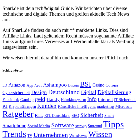
Snarl.de ist dein tech&digital Guide. Wir berichten über diverse
technische und digitale Themen und greifen aktuelle Tech News
auf.
Auf SnarL.de findest du auch mit ** markierte Links. Dies sind
Affiliate Links. Laut geltendem Recht müssen sogenannte Affiliate
Links aufgrund ihres Verweises auf Werbeinhalte klar als Werbung
ausgewiesen sein.
Wir weisen hiermit darauf hin und kommen unserer Pflicht nach.
Schlagwörter
BSI
Amazon
Ashampoo
Casino
Corona
3D
App
Bitcoin
Apps
Deutschland
Digitalisierung
Design
Digital
Cybersicherheit
geld
Info
Handy
Internet
IT-Sicherheit
Facebook
Gaming
Heimkinosystem
Kunden
KI
marketing
Künstliche Intelligenz
Microsoft
Kryptowährungen
Ratgeber
Sicherheit
RTL
Smart
SEO
RTL Deutschland
Tipps
Software
Smartphone
Social Media
start-up
Surround
Trends
Wissen
Unternehmen
Windows
TV