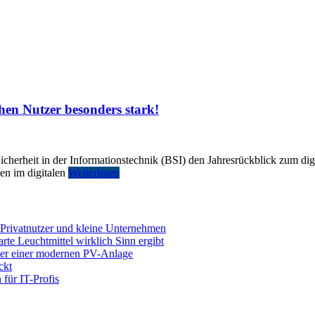
hen Nutzer besonders stark!
icherheit in der Informationstechnik (BSI) den Jahresrückblick zum dig
ken im digitalen
Weiterlesen
 Privatnutzer und kleine Unternehmen
e Leuchtmittel wirklich Sinn ergibt
nter einer modernen PV-Anlage
ckt
für IT-Profis