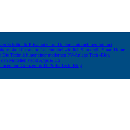
ten Schritte für Privatnutzer und kleine Unternehmen
Internet
rotokoll für smarte Leuchtmittel wirklich Sinn ergibt
Smart Home
er: Die Technik hinter einer modernen PV-Anlage
Tech -Blog
 den Modellen steckt
Apps & Co
hancen und Grenzen für IT-Profis
Tech -Blog