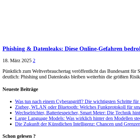
Phishing & Datenleaks: Diese Online-Gefahren bedro
18. März 2025
2
Pünktlich zum Weltverbrauchertag veröffentlicht das Bundesamt für S
deutlich: Phishing und Datenleaks bleiben weiterhin die größten Risi
Neueste Beiträge
Was tun nach einem Cyberangriff? Die wichtigsten Schritte für
Zigbee, WLAN oder Bluetooth: Welches Funkprotokoll für smart
Wechselrichter, Batteriespeicher, Smart Meter: Die Technik hi
Large Language Models: Was wirklich hinter den Modellen ste
Die Zukunft der Künstlichen Intelligenz: Chancen und Grenzen 
Schon gelesen ?