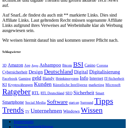
technische und digitale Themen und greifen aktuelle Tech News
auf.
Auf SnarL.de findest du auch mit ** markierte Links. Dies sind
Affiliate Links. Laut geltendem Recht müssen sogenannte Affiliate
Links aufgrund ihres Verweises auf Werbeinhalte klar als Werbung
ausgewiesen sein.
Wir weisen hiermit darauf hin und kommen unserer Pflicht nach.
Schlagwörter
BSI
Amazon
Ashampoo
Casino
Corona
3D
App
Bitcoin
Apps
Deutschland
Digitalisierung
Design
Digital
Cybersicherheit
geld
Info
Handy
Internet
IT-Sicherheit
Facebook
Gaming
Heimkinosystem
Kunden
KI
marketing
Künstliche Intelligenz
Microsoft
Kryptowährungen
Ratgeber
Sicherheit
RTL
Smart
SEO
RTL Deutschland
Tipps
Software
Smartphone
Social Media
start-up
Surround
Trends
Wissen
Unternehmen
Windows
TV
Impressum
Datenschutzerklärung