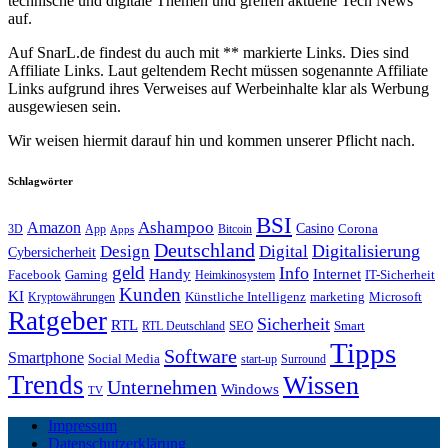
technische und digitale Themen und greifen aktuelle Tech News
auf.
Auf SnarL.de findest du auch mit ** markierte Links. Dies sind
Affiliate Links. Laut geltendem Recht müssen sogenannte Affiliate
Links aufgrund ihres Verweises auf Werbeinhalte klar als Werbung
ausgewiesen sein.
Wir weisen hiermit darauf hin und kommen unserer Pflicht nach.
Schlagwörter
BSI
Amazon
Ashampoo
Casino
Corona
3D
App
Bitcoin
Apps
Deutschland
Digitalisierung
Design
Digital
Cybersicherheit
geld
Info
Handy
Internet
IT-Sicherheit
Facebook
Gaming
Heimkinosystem
Kunden
KI
marketing
Künstliche Intelligenz
Microsoft
Kryptowährungen
Ratgeber
Sicherheit
RTL
Smart
SEO
RTL Deutschland
Tipps
Software
Smartphone
Social Media
start-up
Surround
Trends
Wissen
Unternehmen
Windows
TV
Impressum
Datenschutzerklärung