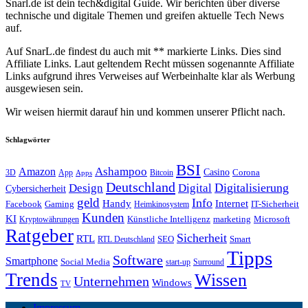
Snarl.de ist dein tech&digital Guide. Wir berichten über diverse
technische und digitale Themen und greifen aktuelle Tech News
auf.
Auf SnarL.de findest du auch mit ** markierte Links. Dies sind
Affiliate Links. Laut geltendem Recht müssen sogenannte Affiliate
Links aufgrund ihres Verweises auf Werbeinhalte klar als Werbung
ausgewiesen sein.
Wir weisen hiermit darauf hin und kommen unserer Pflicht nach.
Schlagwörter
BSI
Amazon
Ashampoo
Casino
Corona
3D
App
Bitcoin
Apps
Deutschland
Digitalisierung
Design
Digital
Cybersicherheit
geld
Info
Handy
Internet
IT-Sicherheit
Facebook
Gaming
Heimkinosystem
Kunden
KI
marketing
Künstliche Intelligenz
Microsoft
Kryptowährungen
Ratgeber
Sicherheit
RTL
Smart
SEO
RTL Deutschland
Tipps
Software
Smartphone
Social Media
start-up
Surround
Trends
Wissen
Unternehmen
Windows
TV
Impressum