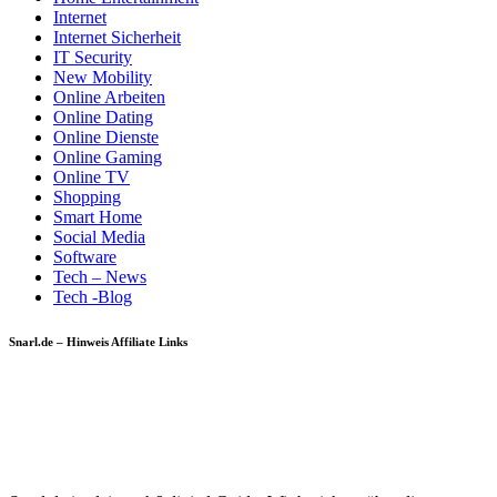
Internet
Internet Sicherheit
IT Security
New Mobility
Online Arbeiten
Online Dating
Online Dienste
Online Gaming
Online TV
Shopping
Smart Home
Social Media
Software
Tech – News
Tech -Blog
Snarl.de – Hinweis Affiliate Links