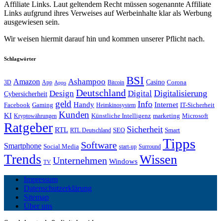
Affiliate Links. Laut geltendem Recht müssen sogenannte Affiliate
Links aufgrund ihres Verweises auf Werbeinhalte klar als Werbung
ausgewiesen sein.
Wir weisen hiermit darauf hin und kommen unserer Pflicht nach.
Schlagwörter
BSI
Amazon
Ashampoo
Casino
Corona
3D
App
Bitcoin
Apps
Deutschland
Digitalisierung
Design
Digital
Cybersicherheit
geld
Info
Handy
Internet
IT-Sicherheit
Facebook
Gaming
Heimkinosystem
Kunden
KI
marketing
Künstliche Intelligenz
Microsoft
Kryptowährungen
Ratgeber
Sicherheit
RTL
Smart
SEO
RTL Deutschland
Tipps
Software
Smartphone
Social Media
start-up
Surround
Trends
Wissen
Unternehmen
Windows
TV
Impressum
Datenschutzerklärung
Sitemap
Über uns