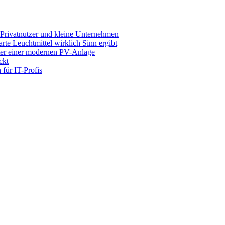
 Privatnutzer und kleine Unternehmen
e Leuchtmittel wirklich Sinn ergibt
nter einer modernen PV-Anlage
ckt
für IT-Profis