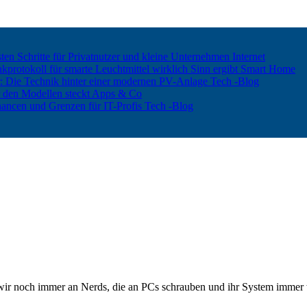
ten Schritte für Privatnutzer und kleine Unternehmen
Internet
rotokoll für smarte Leuchtmittel wirklich Sinn ergibt
Smart Home
er: Die Technik hinter einer modernen PV-Anlage
Tech -Blog
 den Modellen steckt
Apps & Co
hancen und Grenzen für IT-Profis
Tech -Blog
r noch immer an Nerds, die an PCs schrauben und ihr System immer we