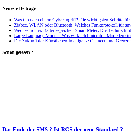
Neueste Beiträge
Was tun nach einem Cyberangriff? Die wichtigsten Schritte für
Zigbee, WLAN oder Bluetooth: Welches Funkprotokoll für smart
Wechselrichter, Batteriespeicher, Smart Meter: Die Technik hi
Large Language Models: Was wirklich hinter den Modellen ste
Die Zukunft der Künstlichen Intelligenz: Chancen und Grenzen 
Schon gelesen ?
Das Ende der SMS ? Ist RCS der neue Standard ?