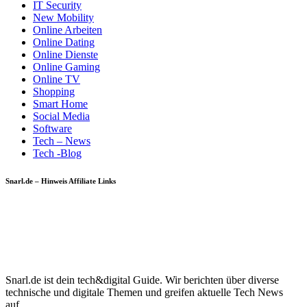
IT Security
New Mobility
Online Arbeiten
Online Dating
Online Dienste
Online Gaming
Online TV
Shopping
Smart Home
Social Media
Software
Tech – News
Tech -Blog
Snarl.de – Hinweis Affiliate Links
Snarl.de ist dein tech&digital Guide. Wir berichten über diverse
technische und digitale Themen und greifen aktuelle Tech News
auf.