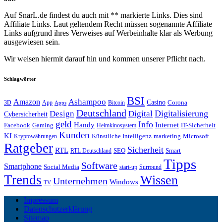
Auf SnarL.de findest du auch mit ** markierte Links. Dies sind
Affiliate Links. Laut geltendem Recht müssen sogenannte Affiliate
Links aufgrund ihres Verweises auf Werbeinhalte klar als Werbung
ausgewiesen sein.
Wir weisen hiermit darauf hin und kommen unserer Pflicht nach.
Schlagwörter
BSI
Amazon
Ashampoo
Casino
Corona
3D
App
Bitcoin
Apps
Deutschland
Digitalisierung
Design
Digital
Cybersicherheit
geld
Info
Handy
Internet
IT-Sicherheit
Facebook
Gaming
Heimkinosystem
Kunden
KI
marketing
Künstliche Intelligenz
Microsoft
Kryptowährungen
Ratgeber
Sicherheit
RTL
Smart
SEO
RTL Deutschland
Tipps
Software
Smartphone
Social Media
start-up
Surround
Trends
Wissen
Unternehmen
Windows
TV
Impressum
Datenschutzerklärung
Sitemap