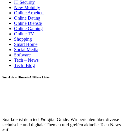
IT Security
New Mobility
Online Arbeiten
Online Dating
Online Dienste
Online Gaming
Online TV
Shopping
Smart Home
Social Media
Software
Tech – News
Tech -Blog
Snarl.de – Hinweis Affiliate Links
Snarl.de ist dein tech&digital Guide. Wir berichten über diverse
technische und digitale Themen und greifen aktuelle Tech News
auf.