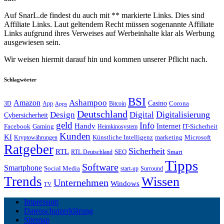
Auf SnarL.de findest du auch mit ** markierte Links. Dies sind
Affiliate Links. Laut geltendem Recht müssen sogenannte Affiliate
Links aufgrund ihres Verweises auf Werbeinhalte klar als Werbung
ausgewiesen sein.
Wir weisen hiermit darauf hin und kommen unserer Pflicht nach.
Schlagwörter
BSI
Amazon
Ashampoo
Casino
Corona
3D
App
Bitcoin
Apps
Deutschland
Digitalisierung
Design
Digital
Cybersicherheit
geld
Info
Handy
Internet
IT-Sicherheit
Facebook
Gaming
Heimkinosystem
Kunden
KI
marketing
Künstliche Intelligenz
Microsoft
Kryptowährungen
Ratgeber
Sicherheit
RTL
Smart
SEO
RTL Deutschland
Tipps
Software
Smartphone
Social Media
start-up
Surround
Trends
Wissen
Unternehmen
Windows
TV
Impressum
Datenschutzerklärung
Sitemap