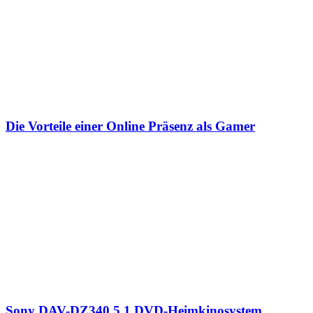
Die Vorteile einer Online Präsenz als Gamer
Sony DAV-DZ340 5.1 DVD-Heimkinosystem