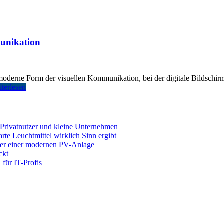
munikation
e moderne Form der visuellen Kommunikation, bei der digitale Bildschi
terlesen
 Privatnutzer und kleine Unternehmen
e Leuchtmittel wirklich Sinn ergibt
nter einer modernen PV-Anlage
ckt
für IT-Profis