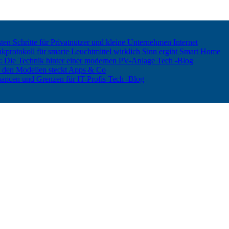
ten Schritte für Privatnutzer und kleine Unternehmen
Internet
rotokoll für smarte Leuchtmittel wirklich Sinn ergibt
Smart Home
er: Die Technik hinter einer modernen PV-Anlage
Tech -Blog
 den Modellen steckt
Apps & Co
hancen und Grenzen für IT-Profis
Tech -Blog