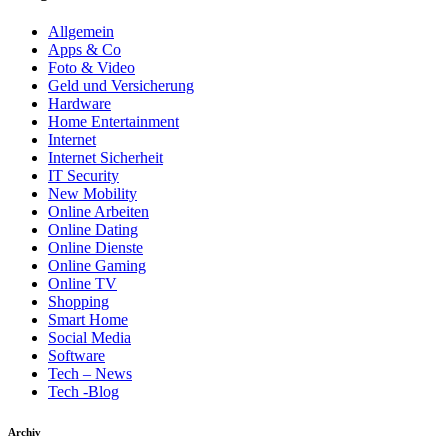
Allgemein
Apps & Co
Foto & Video
Geld und Versicherung
Hardware
Home Entertainment
Internet
Internet Sicherheit
IT Security
New Mobility
Online Arbeiten
Online Dating
Online Dienste
Online Gaming
Online TV
Shopping
Smart Home
Social Media
Software
Tech – News
Tech -Blog
Archiv