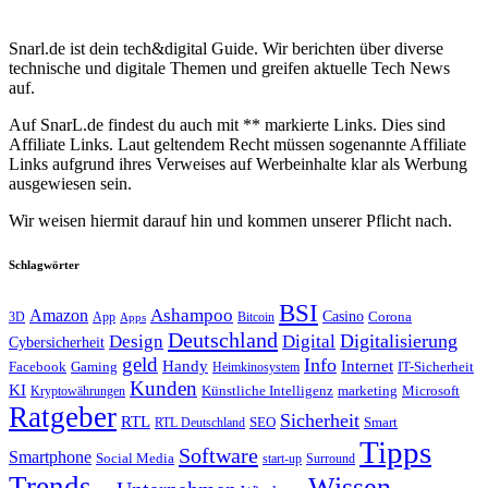
Snarl.de ist dein tech&digital Guide. Wir berichten über diverse
technische und digitale Themen und greifen aktuelle Tech News
auf.
Auf SnarL.de findest du auch mit ** markierte Links. Dies sind
Affiliate Links. Laut geltendem Recht müssen sogenannte Affiliate
Links aufgrund ihres Verweises auf Werbeinhalte klar als Werbung
ausgewiesen sein.
Wir weisen hiermit darauf hin und kommen unserer Pflicht nach.
Schlagwörter
BSI
Amazon
Ashampoo
Casino
Corona
3D
App
Bitcoin
Apps
Deutschland
Digitalisierung
Design
Digital
Cybersicherheit
geld
Info
Handy
Internet
IT-Sicherheit
Facebook
Gaming
Heimkinosystem
Kunden
KI
marketing
Künstliche Intelligenz
Microsoft
Kryptowährungen
Ratgeber
Sicherheit
RTL
Smart
SEO
RTL Deutschland
Tipps
Software
Smartphone
Social Media
start-up
Surround
Trends
Wissen