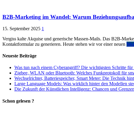
B2B-Marketing im Wandel: Warum Beziehungsaufbau w
15. September 2025
1
Vergiss kalte Akquise und generische Massen-Mails. Das B2B-Marketing
Kontaktformular zu generieren. Heute stehen wir vor einer neuen
Wei
Neueste Beiträge
Was tun nach einem Cyberangriff? Die wichtigsten Schritte für
Zigbee, WLAN oder Bluetooth: Welches Funkprotokoll für smart
Wechselrichter, Batteriespeicher, Smart Meter: Die Technik hi
Large Language Models: Was wirklich hinter den Modellen ste
Die Zukunft der Künstlichen Intelligenz: Chancen und Grenzen 
Schon gelesen ?