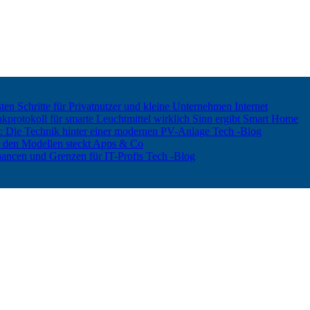
ten Schritte für Privatnutzer und kleine Unternehmen
Internet
rotokoll für smarte Leuchtmittel wirklich Sinn ergibt
Smart Home
er: Die Technik hinter einer modernen PV-Anlage
Tech -Blog
 den Modellen steckt
Apps & Co
hancen und Grenzen für IT-Profis
Tech -Blog