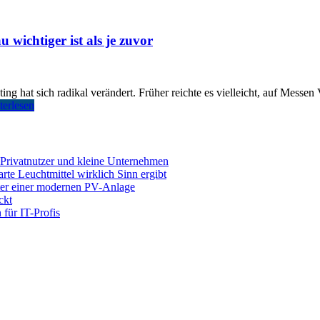
ichtiger ist als je zuvor
 hat sich radikal verändert. Früher reichte es vielleicht, auf Messen
terlesen
 Privatnutzer und kleine Unternehmen
e Leuchtmittel wirklich Sinn ergibt
nter einer modernen PV-Anlage
ckt
für IT-Profis